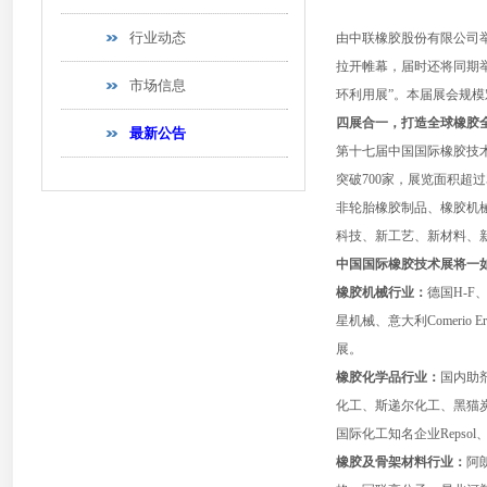
行业动态
由中联橡胶股份有限公司
拉开帷幕，届时还将同期举办
市场信息
环利用展”。本届展会规
四展合一，打造全球橡胶
最新公告
第十七届中国国际橡胶技
突破700家，展览面积超
非轮胎橡胶制品、橡胶机
科技、新工艺、新材料、
中国国际橡胶技术展将一
橡胶机械行业：
德国H-F
星机械、意大利Comerio Er
展。
橡胶化学品行业：
国内助
化工、斯递尔化工、黑猫
国际化工知名企业Repso
橡胶及骨架材料行业：
阿