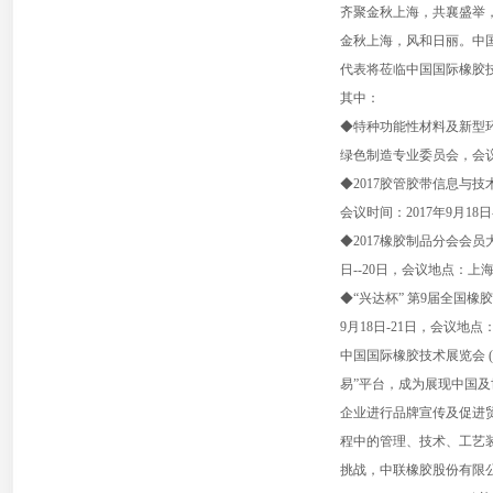
齐聚金秋上海，共襄盛举
金秋上海，风和日丽。中
代表将莅临中国国际橡胶
其中：
◆特种功能性材料及新型环
绿色制造专业委员会，会议时
◆2017胶管胶带信息与
会议时间：2017年9月1
◆2017橡胶制品分会会
日--20日，会议地点：
◆“兴达杯” 第9届全国
9月18日-21日，会议地
中国国际橡胶技术展览会 (R
易”平台，成为展现中国
企业进行品牌宣传及促进
程中的管理、技术、工艺
挑战，中联橡胶股份有限