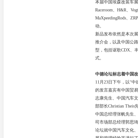
本届中国埃森改装车展上有
Raceroom、H&R、V
MaXpeedingRod
动。
新品发布依然是本次展会
推介会，以及中国公路
型，包括讴歌CDX、
式。
中德论坛标志着中国
11月23日下午，以
的发言嘉宾有中国贸
志康先生、中国汽车
部部长Christian 
中国总经理张帆先生、Ei
司市场部总经理郭思
论坛就中国汽车文化